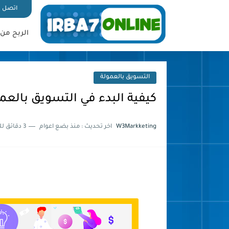
اتصل ب
الربح من 
التسويق بالعمولة
كيفية البدء في التسويق بالعم
W3Markketing
اخر تحديث :
منذ بضع اعوام
3 دقائق للقراءة