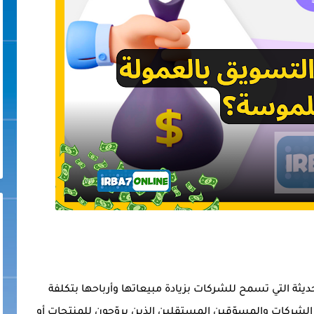
يثة التي تسمح للشركات بزيادة مبيعاتها وأرباحها بتكلفة
الشركات والمسوّقين المستقلين الذين يروّجون للمنتجات أو