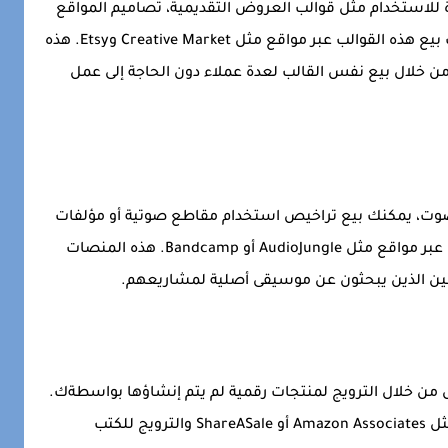
للاستخدام مثل قوالب العروض التقديمية، تصاميم المواقع
الإلكترونية، أو حتى قوالب السيرة الذاتية. يمكنك بيع هذه القوالب عبر مواقع مثل Creative Market وEtsy. هذه
 من خلال بيع نفس القالب لعدة عملاء دون الحاجة إلى عمل
لصوت، يمكنك بيع تراخيص استخدام مقاطع صوتية أو مؤلفات
موسيقية عبر الإنترنت. يمكن بيع هذه المنتجات عبر مواقع مثل AudioJungle أو Bandcamp. هذه المنصات
ين الذين يبحثون عن موسيقى أصلية لمشاريعهم.
 من خلال الترويج لمنتجات رقمية لم يتم إنشاؤها بواسطةك.
يمكنك الانضمام إلى برامج التسويق بالعمولة مثل Amazon Associates أو ShareASale والترويج للكتب